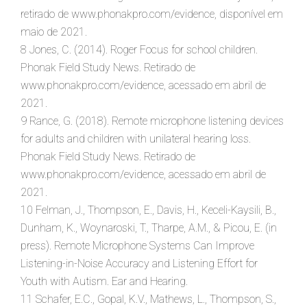
retirado de www.phonakpro.com/evidence, disponível em
maio de 2021.
8 Jones, C. (2014). Roger Focus for school children.
Phonak Field Study News. Retirado de
www.phonakpro.com/evidence, acessado em abril de
2021.
9 Rance, G. (2018). Remote microphone listening devices
for adults and children with unilateral hearing loss.
Phonak Field Study News. Retirado de
www.phonakpro.com/evidence, acessado em abril de
2021.
10 Felman, J., Thompson, E., Davis, H., Keceli-Kaysili, B.,
Dunham, K., Woynaroski, T., Tharpe, A.M., & Picou, E. (in
press). Remote Microphone Systems Can Improve
Listening-in-Noise Accuracy and Listening Effort for
Youth with Autism. Ear and Hearing.
11 Schafer, E.C., Gopal, K.V., Mathews, L., Thompson, S.,