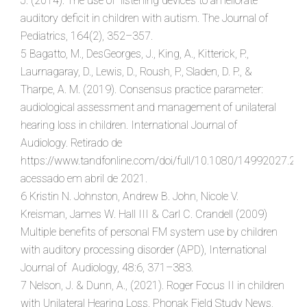
J. (2014). The use of listening devices to ameliorate
auditory deficit in children with autism. The Journal of
Pediatrics, 164(2), 352–357.
5 Bagatto, M., DesGeorges, J., King, A., Kitterick, P.,
Laurnagaray, D., Lewis, D., Roush, P., Sladen, D. P., &
Tharpe, A. M. (2019). Consensus practice parameter:
audiological assessment and management of unilateral
hearing loss in children. International Journal of
Audiology. Retirado de
https://www.tandfonline.com/doi/full/10.1080/14992027.20
acessado em abril de 2021.
6 Kristin N. Johnston, Andrew B. John, Nicole V.
Kreisman, James W. Hall III & Carl C. Crandell (2009)
Multiple benefits of personal FM system use by children
with auditory processing disorder (APD), International
Journal of Audiology, 48:6, 371–383.
7 Nelson, J. & Dunn, A., (2021). Roger Focus II in children
with Unilateral Hearing Loss. Phonak Field Study News,