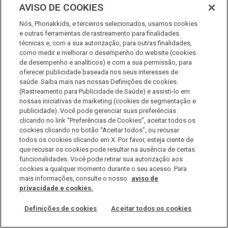
AVISO DE COOKIES
Nós, Phonakkids, e terceiros selecionados, usamos cookies
e outras ferramentas de rastreamento para finalidades
técnicas e, com a sua autorização, para outras finalidades,
como medir e melhorar o desempenho do website (cookies
de desempenho e analíticos) e com a sua permissão, para
oferecer publicidade baseada nos seus interesses de
Para a escola: Dicas de uso e higiene
saúde. Saiba mais nas nossas Definições de cookies.
(Rastreamento para Publicidade de Saúde) e assisti-lo em
dos microfones Roger
nossas iniciativas de marketing (cookies de segmentação e
publicidade). Você pode gerenciar suas preferências
Família
,
Professores
,
Profissionais
clicando no link “Preferências de Cookies”, aceitar todos os
cookies clicando no botão “Aceitar todos”, ou recusar
Leia mais
todos os cookies clicando em X. Por favor, esteja ciente de
que recusar os cookies pode resultar na ausência de certas
funcionalidades. Você pode retirar sua autorização aos
cookies a qualquer momento durante o seu acesso. Para
mais informações, consulte o nosso
aviso de
privacidade e cookies.
Definições de cookies
Aceitar todos os cookies