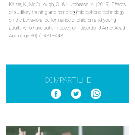
Kaiser, K., McCullough, S., & Hutcheson, A. (2019). Effects
of auditory training and remotemicrophone technology
on the behavioral performance of children and young
adults who have autism spectrum disorder. J Amer Acad
Audiology 30(5), 431–443.
COMPARTILHE