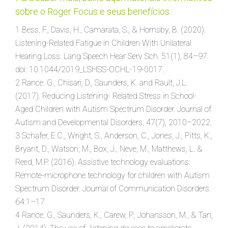
sobre o Roger Focus e seus benefícios.
1 Bess, F., Davis, H., Camarata, S., & Hornsby, B. (2020).
Listening-Related Fatigue in Children With Unilateral
Hearing Loss. Lang Speech Hear Serv Sch. 51(1), 84–97.
doi: 10.1044/2019_LSHSS-OCHL-19-0017.
2 Rance. G., Chisari, D., Saunders, K. and Rault, J.L.
(2017). Reducing Listening- Related Stress in School-
Aged Children with Autism Spectrum Disorder. Journal of
Autism and Developmental Disorders, 47(7), 2010–2022.
3 Schafer, E.C., Wright, S., Anderson, C., Jones, J., Pitts, K.,
Bryant, D., Watson, M., Box, J., Neve, M., Matthews, L. &
Reed, M.P. (2016). Assistive technology evaluations:
Remote-microphone technology for children with Autism
Spectrum Disorder. Journal of Communication Disorders.
64:1–17.
4 Rance, G., Saunders, K., Carew, P., Johansson, M., & Tan,