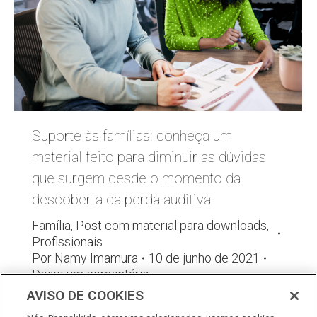
Suporte às famílias: conheça um
material feito para diminuir as dúvidas
que surgem desde o momento da
descoberta da perda auditiva
Família
,
Post com material para downloads
,
Profissionais
Por
Namy Imamura
10 de junho de 2021
Deixe um comentário
AVISO DE COOKIES
A Lista Rápida de Perguntas (QPL- Question