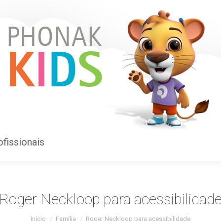
ofissionais
ofissionais
Roger Neckloop para acessibilidad
Você está aqui:
Início
Família
Roger Neckloop para acessibilidade