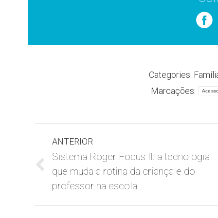
Categories:
Famíli
Marcações:
Acesso
Navegação
ANTERIOR
de
Sistema Roger Focus II: a tecnologia
que muda a rotina da criança e do
Post
post:
anterior:
professor na escola