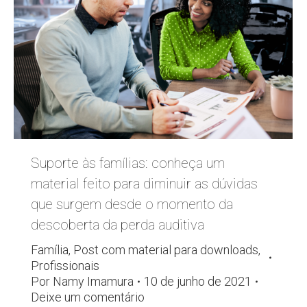
Suporte às famílias: conheça um
material feito para diminuir as dúvidas
que surgem desde o momento da
descoberta da perda auditiva
Família
,
Post com material para downloads
,
Profissionais
Por
Namy Imamura
10 de junho de 2021
Deixe um comentário