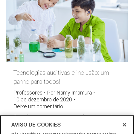
Tecnologias auditivas e inclusão: um
ganho para todos!
Professores
Por
Namy Imamura
10 de dezembro de 2020
Deixe um comentário
Quando uma criança com perda auditiva inicia
AVISO DE COOKIES
a vida escolar, muitas dúvidas surgem acerca
dos melhores caminhos para tornar a sala de