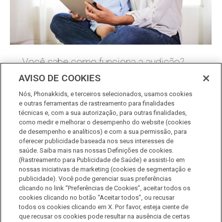
Você sabe como funciona a audição?
AVISO DE COOKIES
Família
,
Professores
Por
programa infantil phonak
Nós, Phonakkids, e terceiros selecionados, usamos cookies
7 de setembro de 2019
e outras ferramentas de rastreamento para finalidades
técnicas e, com a sua autorização, para outras finalidades,
Ouvir é habilidade essencial para o
como medir e melhorar o desempenho do website (cookies
de desempenho e analíticos) e com a sua permissão, para
desenvolvimento humano. No entanto,
oferecer publicidade baseada nos seus interesses de
problemas auditivos, sejam temporários ou
saúde. Saiba mais nas nossas Definições de cookies.
permanentes, são invisíveis e mais frequentes
(Rastreamento para Publicidade de Saúde) e assisti-lo em
nossas iniciativas de marketing (cookies de segmentação e
do que podemos imaginar. A audição é um
publicidade). Você pode gerenciar suas preferências
sentido que começa a funcionar antes
clicando no link “Preferências de Cookies”, aceitar todos os
cookies clicando no botão “Aceitar todos”, ou recusar
mesmo de nascermos. A partir do sexto mês
todos os cookies clicando em X. Por favor, esteja ciente de
de gestação ela já está ativa. Dependemos da
que recusar os cookies pode resultar na ausência de certas