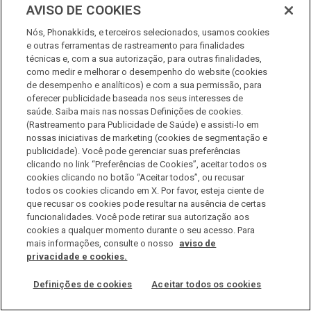
AVISO DE COOKIES
Nós, Phonakkids, e terceiros selecionados, usamos cookies
e outras ferramentas de rastreamento para finalidades
técnicas e, com a sua autorização, para outras finalidades,
como medir e melhorar o desempenho do website (cookies
de desempenho e analíticos) e com a sua permissão, para
Por que seu filho é desatento e agitado?
oferecer publicidade baseada nos seus interesses de
saúde. Saiba mais nas nossas Definições de cookies.
Família
,
Professores
,
Profissionais
(Rastreamento para Publicidade de Saúde) e assisti-lo em
Por
programa infantil phonak
nossas iniciativas de marketing (cookies de segmentação e
10 de outubro de 2019
publicidade). Você pode gerenciar suas preferências
clicando no link “Preferências de Cookies”, aceitar todos os
https://phonakkids.com.br/audios-
cookies clicando no botão “Aceitar todos”, ou recusar
posts/seufilhoedesatentoeagitadoentaooucaessep
todos os cookies clicando em X. Por favor, esteja ciente de
que recusar os cookies pode resultar na ausência de certas
funcionalidades. Você pode retirar sua autorização aos
cookies a qualquer momento durante o seu acesso. Para
mais informações, consulte o nosso
aviso de
privacidade e cookies.
Desenvolvido por Salsa Comunicação
Definições de cookies
Aceitar todos os cookies