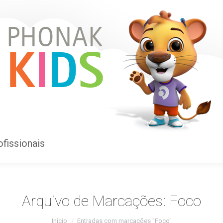
ofissionais
ofissionais
Arquivo de Marcações:
Foco
Você está aqui:
Início
Entradas com marcações "Foco"