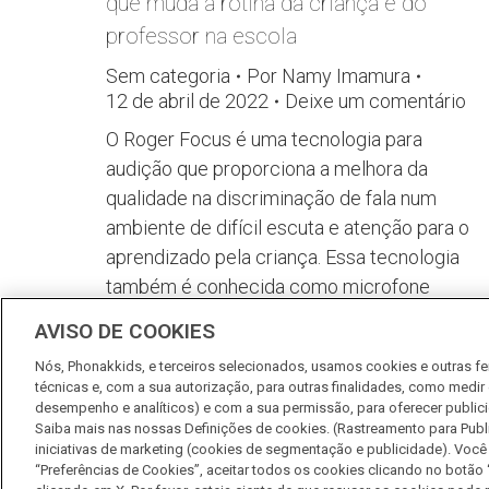
que muda a rotina da criança e do
professor na escola
Sem categoria
Por
Namy Imamura
12 de abril de 2022
Deixe um comentário
O Roger Focus é uma tecnologia para
audição que proporciona a melhora da
qualidade na discriminação de fala num
ambiente de difícil escuta e atenção para o
aprendizado pela criança. Essa tecnologia
também é conhecida como microfone
auxiliar de escuta ou sistema pessoal de
AVISO DE COOKIES
escuta, e é composta por um discreto
Nós, Phonakkids, e terceiros selecionados, usamos cookies e outras fe
dispositivo, adaptado na orelha…
técnicas e, com a sua autorização, para outras finalidades, como med
desempenho e analíticos) e com a sua permissão, para oferecer public
Saiba mais nas nossas Definições de cookies. (Rastreamento para Publ
iniciativas de marketing (cookies de segmentação e publicidade). Você 
“Preferências de Cookies”, aceitar todos os cookies clicando no botão 