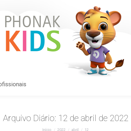
ofissionais
ofissionais
Arquivo Diário:
12 de abril de 2022
Você está aqui:
Início
2022
abril
12