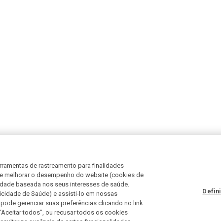
rramentas de rastreamento para finalidades
ir e melhorar o desempenho do website (cookies de
idade baseada nos seus interesses de saúde.
Defin
icidade de Saúde) e assisti-lo em nossas
pode gerenciar suas preferências clicando no link
“Aceitar todos”, ou recusar todos os cookies